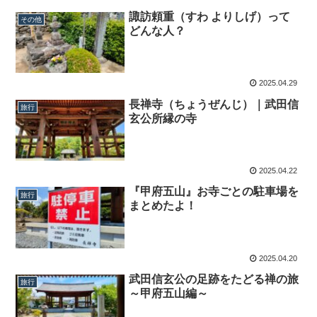
諏訪頼重（すわ よりしげ）って
その他
どんな人？
2025.04.29
長禅寺（ちょうぜんじ）｜武田信
旅行
玄公所縁の寺
2025.04.22
『甲府五山』お寺ごとの駐車場を
旅行
まとめたよ！
2025.04.20
武田信玄公の足跡をたどる禅の旅
旅行
～甲府五山編～