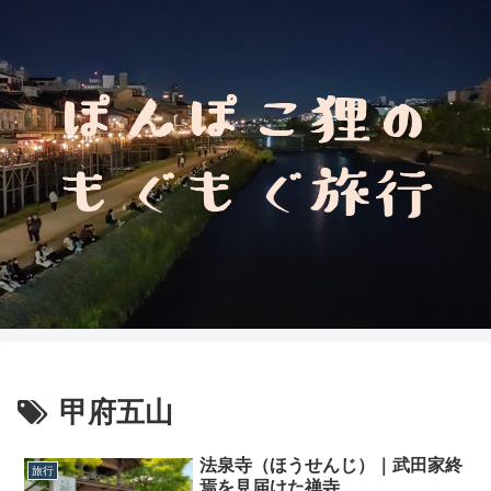
甲府五山
法泉寺（ほうせんじ）｜武田家終
旅行
焉を見届けた禅寺