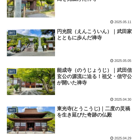
2025.05.11
円光院（えんこういん）｜武田家
旅行
とともに歩んだ禅寺
2025.05.05
能成寺（のうじょうじ）｜武田信
旅行
玄公の源流に迫る！祖父・信守公
が開いた禅寺
2025.04.30
東光寺(とうこうじ)｜二度の災禍
旅行
を生き延びた奇跡の仏殿
2025.04.29