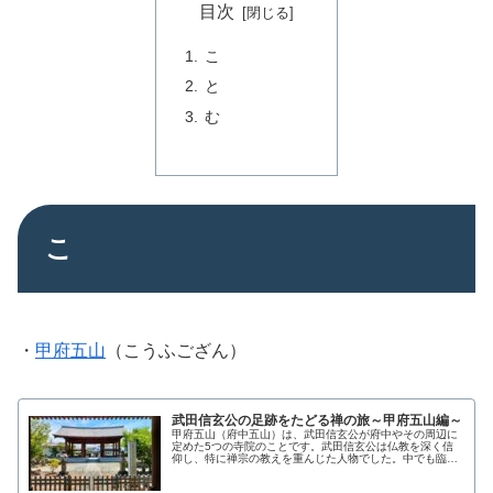
目次
こ
と
む
こ
・
甲府五山
（こうふござん）
武田信玄公の足跡をたどる禅の旅～甲府五山編～
甲府五山（府中五山）は、武田信玄公が府中やその周辺に
定めた5つの寺院のことです。武田信玄公は仏教を深く信
仰し、特に禅宗の教えを重んじた人物でした。中でも臨済
宗関山派に帰依し、諸国から高僧を招いて教えを受け、政
治や軍事にもその思想を活かしまし...