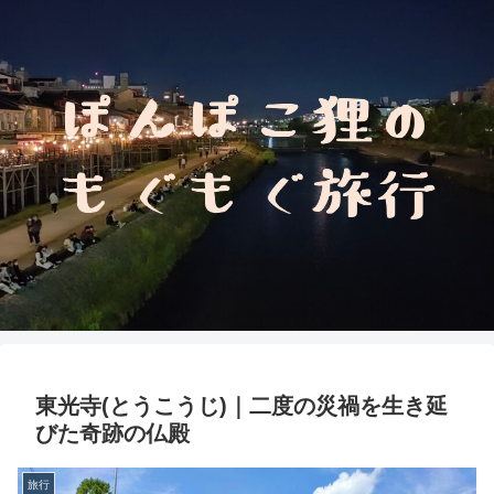
東光寺(とうこうじ)｜二度の災禍を生き延
びた奇跡の仏殿
旅行