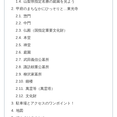
山梨県指定名勝の庭園を見よう
甲府のまちなかにひっそりと…東光寺
惣門
中門
仏殿（国指定重要文化財）
本堂
禅堂
庭園
武田義信公墓所
諏訪頼重公墓所
柳沢家墓所
鐘楼
萬霊等（萬霊塔）
文化財
駐車場とアクセスのワンポイント！
地図