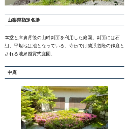
山梨県指定名勝
本堂と庫裏背後の山畔斜面を利用した庭園。斜面には石
組、平坦地は池となっている。寺伝では蘭渓道隆の作庭と
される池泉鑑賞式庭園。
中庭