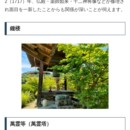
2（1717）年、仏殿・薬師如来・十二神将像などが修理さ
れ面目を一新したことからも関係が深いことが伺えます。
鐘楼
萬霊等（萬霊塔）