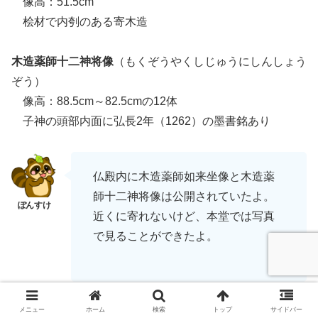
像高：51.5cm
桧材で内刳のある寄木造
木造薬師十二神将像
（もくぞうやくしじゅうにしんしょう
ぞう）
像高：88.5cm～82.5cmの12体
子神の頭部内面に弘長2年（1262）の墨書銘あり
仏殿内に木造薬師如来坐像と木造薬
師十二神将像は公開されていたよ。
近くに寄れないけど、本堂では写真
で見ることができたよ。
メニュー
ホーム
検索
トップ
サイドバー