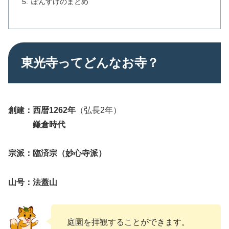
ぽんすけのまとめ
東光寺ってどんなお寺？
創建：西暦1262年
（弘長2年）
鎌倉時代
宗派：臨済宗（
妙心寺派
）
山号：法蓋山
庭園を拝観することができます。