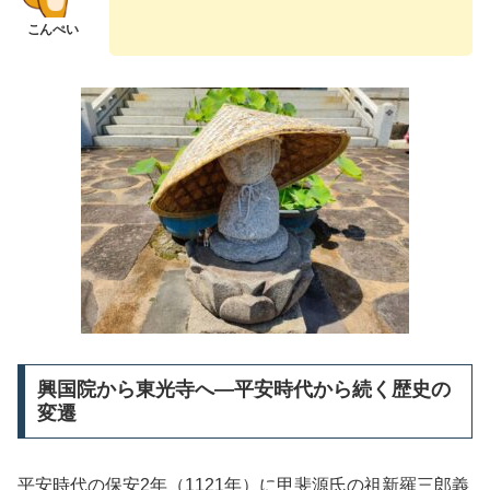
興国院から東光寺へ—平安時代から続く歴史の
変遷
平安時代の保安2年（1121年）に甲斐源氏の祖新羅三郎義