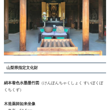
山梨県指定文化財
絹本着色水墨墨竹図
（けんぽんちゃくしょく すいぼくぼ
くちくず）
木造薬師如来坐像