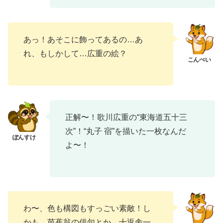
あっ！あそこに飾ってあるの…あ
れ、もしかして…広重の絵？
正解〜！歌川広重の“東海道五十三
次”！“丸子 宿”を描いた一枚なんだ
よ〜！
わ〜、色も構図もすっごい素敵！し
かも、芭蕉翁の俳句とか、十返舎一