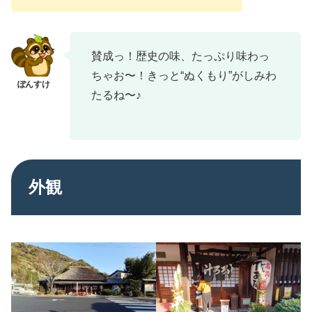
賛成っ！歴史の味、たっぷり味わっ
ちゃお〜！きっと“ぬくもり”がしみわ
たるね〜♪
外観