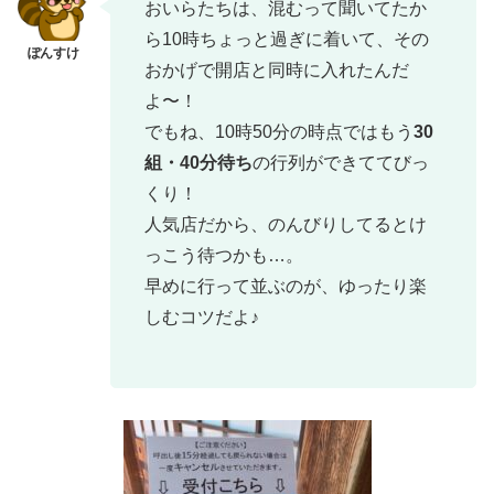
おいらたちは、混むって聞いてたか
ら10時ちょっと過ぎに着いて、その
おかげで開店と同時に入れたんだ
よ〜！
でもね、10時50分の時点ではもう
30
組・40分待ち
の行列ができててびっ
くり！
人気店だから、のんびりしてるとけ
っこう待つかも…。
早めに行って並ぶのが、ゆったり楽
しむコツだよ♪