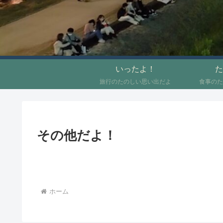
いったよ！
た
旅行のたのしい思い出だよ
食事のた
その他だよ！
ホーム